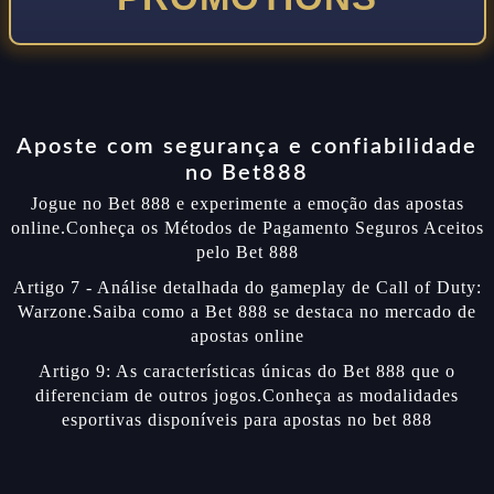
Aposte com segurança e confiabilidade
no Bet888
Jogue no Bet 888 e experimente a emoção das apostas
online.Conheça os Métodos de Pagamento Seguros Aceitos
pelo Bet 888
Artigo 7 - Análise detalhada do gameplay de Call of Duty:
Warzone.Saiba como a Bet 888 se destaca no mercado de
apostas online
Artigo 9: As características únicas do Bet 888 que o
diferenciam de outros jogos.Conheça as modalidades
esportivas disponíveis para apostas no bet 888