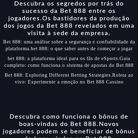
Descubra os segredos por trás do
sucesso da Bet 888 entre os
jogadores.Os bastidores da produção
dos jogos da Bet 888 revelados em uma
visita à sede da empresa.
Bet 888: uma análise sobre a segurança e confiabilidade da
plataforma.bet 888: o que saber antes de começar a jogar
bet 888: a plataforma ideal para os fãs de eSports.Guia
completo: como funciona o sistema de apostas do Bet 888
Bet 888: Exploring Different Betting Strategies.Roleta ao
vivo: Experimente a emoção no Bet 888 Cassino
Descubra como funciona o bônus de
boas-vindas do Bet 888.Novos
jogadores podem se beneficiar de bônus