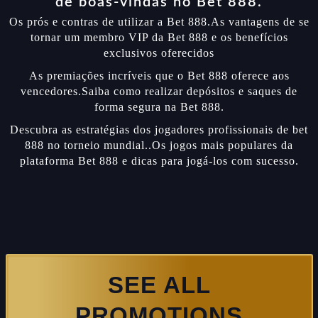
de boas-vindas no Bet 888.
Os prós e contras de utilizar a Bet 888.As vantagens de se
tornar um membro VIP da Bet 888 e os benefícios
exclusivos oferecidos
As premiações incríveis que o Bet 888 oferece aos
vencedores.Saiba como realizar depósitos e saques de
forma segura na Bet 888.
Descubra as estratégias dos jogadores profissionais de bet
888 no torneio mundial..Os jogos mais populares da
plataforma Bet 888 e dicas para jogá-los com sucesso.
SEE ALL
PROMOTIONS