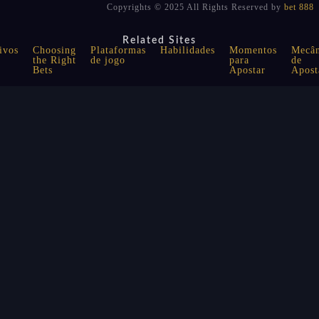
Copyrights © 2025 All Rights Reserved by
bet 888
Related Sites
ivos
Choosing
Plataformas
Habilidades
Momentos
Mecân
the Right
de jogo
para
de
Bets
Apostar
Apost