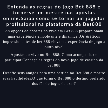
Entenda as regras do jogo Bet 888 e
torne-se um mestre nas apostas
online.Saiba como se tornar um jogador
profissional na plataforma da Bet888
As opções de apostas ao vivo em Bet 888 proporcionam
uma experiência empolgante e dinâmica..Os gráficos
impressionantes de bet 888 elevam a experiência de jogo a
outro nível
Apostas ao vivo no Bet 888: Como acompanhar e
participar.Conheça as regras do novo jogo de cassino da
bet 888
Desafie seus amigos para uma partida no Bet 888 e mostre
suas habilidades.O que torna o Bet 888 o destino preferido
dos fãs de jogos de azar?