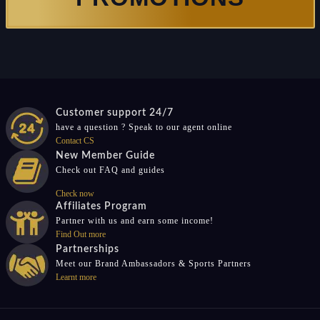
Customer support 24/7
have a question ? Speak to our agent online
Contact CS
New Member Guide
Check out FAQ and guides
Check now
Affiliates Program
Partner with us and earn some income!
Find Out more
Partnerships
Meet our Brand Ambassadors & Sports Partners
Learnt more