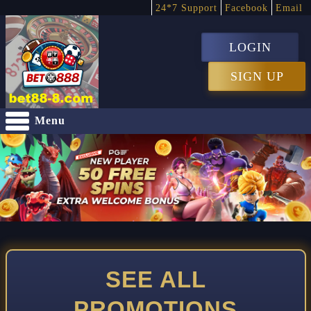
24*7 Support
Facebook
Email
LOGIN
SIGN UP
Menu
SEE ALL
PROMOTIONS